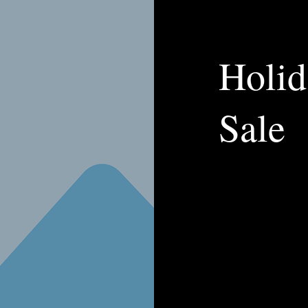
Holid
Sale